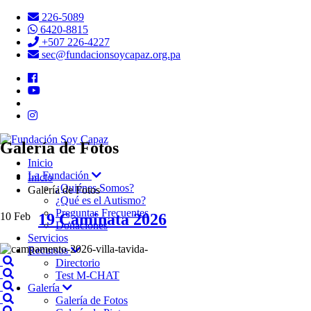
226-5089
6420-8815
+507 226-4227
sec@fundacionsoycapaz.org.pa
Galería de Fotos
Inicio
La Fundación
Inicio
¿Quiénes Somos?
Galería de Fotos
¿Qué es el Autismo?
Preguntas Frecuentes
10
Feb
19 Caminata 2026
Donaciones
Servicios
Recursos
Directorio
Test M-CHAT
Galería
Galería de Fotos