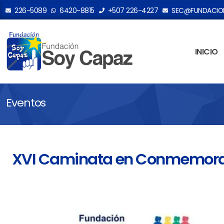
226-5089
6420-8815
+507 226-4227
SEC@FUNDACION
INICIO
Eventos
XVI Caminata en Conmemoraci