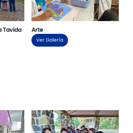
a Tavida
Arte
Ver Galería