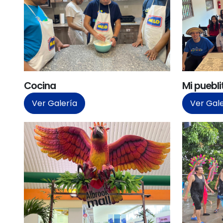
Cocina
Mi puebl
Ver Galería
Ver Gal