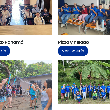
ito Panamá
Pizza y helado
ería
Ver Galería