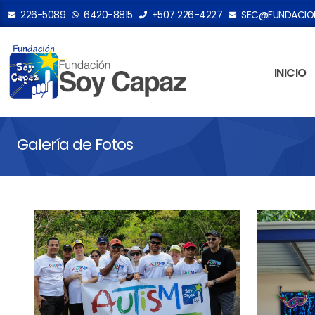
226-5089
6420-8815
+507 226-4227
SEC@FUNDACION
INICIO
Galería de Fotos